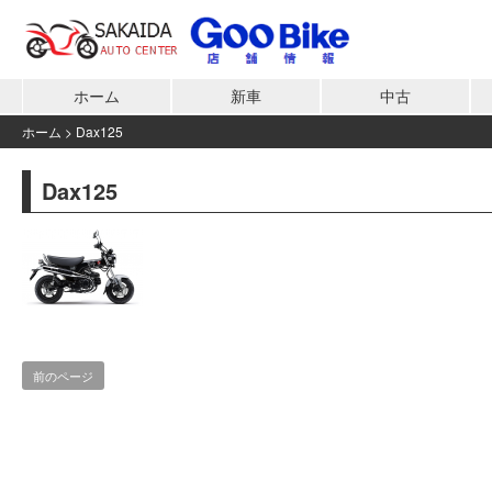
ホーム
新車
中古
ホーム
>
Dax125
Dax125
前のページ