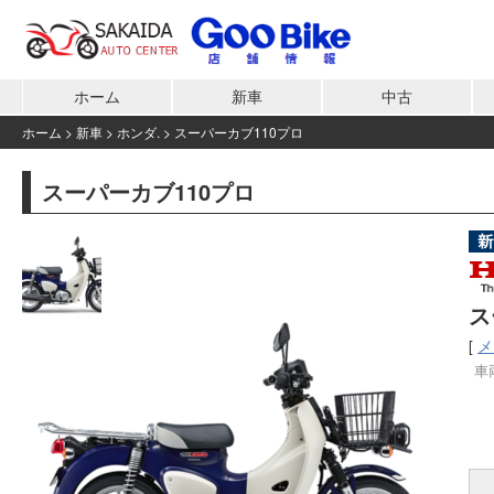
ホーム
新車
中古
ホーム
>
新車
>
ホンダ.
>
スーパーカブ110プロ
スーパーカブ110プロ
ス
[
メ
車