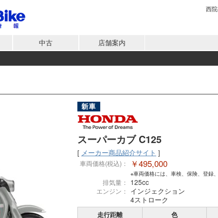
西院
中古
店舗案内
スーパーカブ C125
[
メーカー商品紹介サイト
]
￥495,000
車両価格(税込)：
※車両価格には、車検、保険、登録
125cc
排気量：
インジェクション
エンジン：
4ストローク
走行距離
色