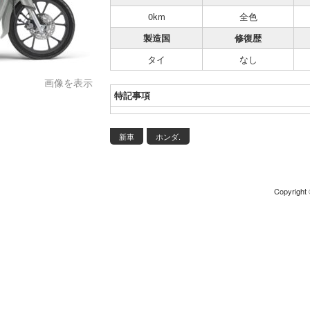
0km
全色
製造国
修復歴
タイ
なし
画像を表示
特記事項
新車
ホンダ.
Copyrigh